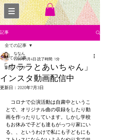
記事
全ての記事
ななん
全ての記事
2020年5月4日
読了時間: 1分
「ウララとあいちゃん」
劇団バナナ
インスタ動画配信中
更新日：
2020年7月3日
　コロナで公演活動は自粛中というこ
とで、オリジナル曲の収録をしたり動
画を作ったりしています。しかし学校
もお休みで子ども達もがっつり家にい
る、、というわけで私にも子どもにも
ストレスにならないようなやり方でサ