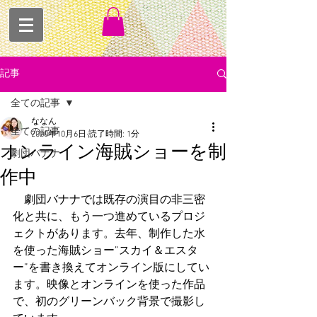
記事
全ての記事
ななん
全ての記事
2020年10月6日
読了時間: 1分
オンライン海賊ショーを制
劇団バナナ
作中
　劇団バナナでは既存の演目の非三密
化と共に、もう一つ進めているプロジ
ェクトがあります。去年、制作した水
を使った海賊ショー”スカイ＆エスタ
ー”を書き換えてオンライン版にしてい
ます。映像とオンラインを使った作品
で、初のグリーンバック背景で撮影し