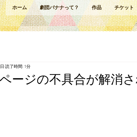
ホーム
劇団バナナって？
作品
チケット
7日
読了時間: 1分
ページの不具合が解消さ