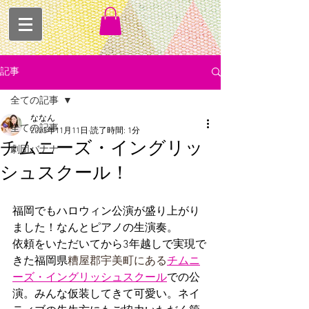
記事
全ての記事
ななん
全ての記事
2023年11月11日
読了時間: 1分
チムニーズ・イングリッ
劇団バナナ
シュスクール！
福岡でもハロウィン公演が盛り上がり
ました！なんとピアノの生演奏。
依頼をいただいてから3年越しで実現で
きた福岡県
糟屋郡宇美町にある
チムニ
ーズ・イングリッシュスクール
での公
演。みんな仮装してきて可愛い。ネイ