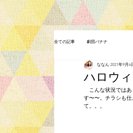
全ての記事
劇団バナナ
ななん
2021年9月4
ハロウィ
　こんな状況ではあ
す〜〜。チラシも仕
て。。。