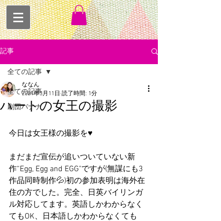
記事
全ての記事
ななん
全ての記事
2021年3月11日
読了時間: 1分
ハートの女王の撮影
劇団バナナ
今日は女王様の撮影を♥
まだまだ宣伝が追いついていない新
作“Egg, Egg and EGG"ですが(無謀にも3
作品同時制作💦)初の参加表明は海外在
住の方でした。完全、日英バイリンガ
ル対応してます。英語しかわからなく
てもOK、日本語しかわからなくても