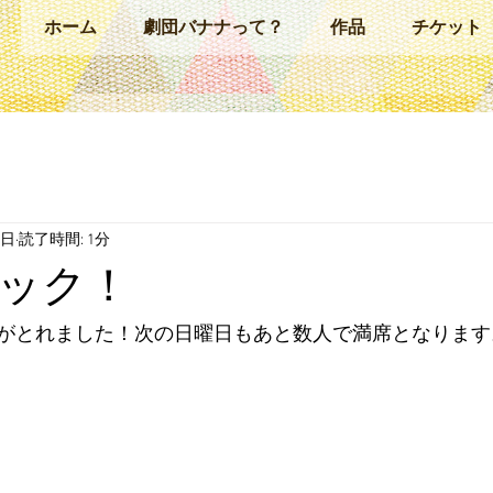
ホーム
劇団バナナって？
作品
チケット
6日
読了時間: 1分
ック！
がとれました！次の日曜日もあと数人で満席となります