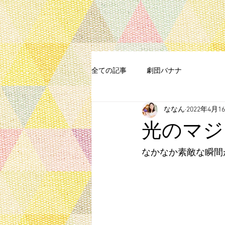
全ての記事
劇団バナナ
ななん
2022年4月1
光のマジ
なかなか素敵な瞬間