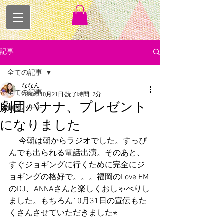
記事
全ての記事
ななん
全ての記事
2020年10月21日
読了時間: 2分
劇団バナナ、プレゼント
劇団バナナ
になりました
 　今朝は朝からラジオでした。すっぴ
んでも出られる電話出演。そのあと、
すぐジョギングに行くために完全にジ
ョギングの格好で。。。福岡のLove FM
のDJ、ANNAさんと楽しくおしゃべりし
ました。もちろん10月31日の宣伝もた
くさんさせていただきました⭐︎