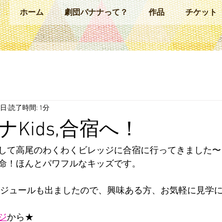
ホーム
劇団バナナって？
作品
チケット
1日
読了時間: 1分
Kids,合宿へ！
して高尾のわくわくビレッジに合宿に行ってきました〜
命！ほんとパワフルなキッズです。
スケジュールも出ましたので、興味ある方、お気軽に見学
ジ
から★