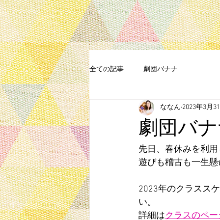
全ての記事
劇団バナナ
ななん
2023年3月3
劇団バナナ
先日、春休みを利用
遊びも稽古も一生懸
2023年のクラス
い。
詳細は
クラスのペー