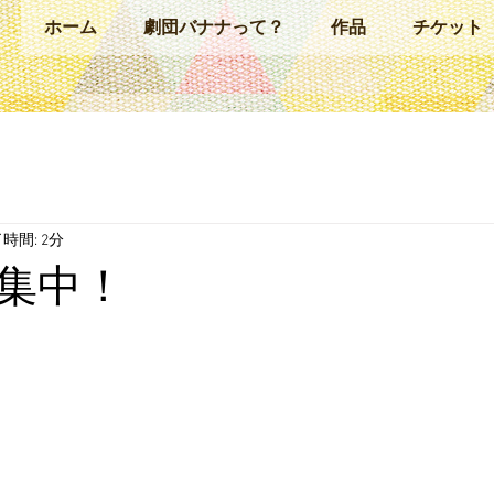
ホーム
劇団バナナって？
作品
チケット
時間: 2分
集中！