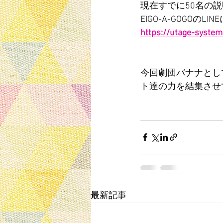
現在すでに50名の
EIGO-A-GOGOの
https://utage-syst
今回劇団バナナとし
ト達の力を結集させ
最新記事