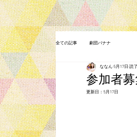
全ての記事
劇団バナナ
ななん
5月17日
読了
参加者募
更新日：
5月17日