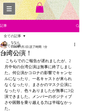
記事
全ての記事
ななん
全ての記事
2020年3月2日
読了時間: 1分
台湾公演！
劇団バナナ
 こちらでのご報告が遅れましたが、2
月中旬の台湾公演は無事に終了しまし
た。何公演かコロナの影響でキャンセ
ルになったり、一名キャストが来られ
なくなったり、まさかのマスク公演に
なったり、色々ありましたが無事に3公
演できました。メンバーのポジティブ
さや困難を乗り越える力は半端なかっ
た。