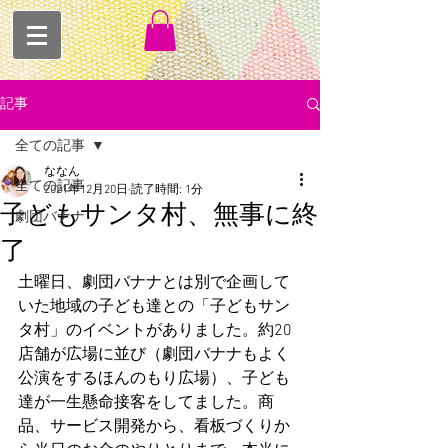
記事
全ての記事
ななん
全ての記事
2021年12月20日
読了時間: 1分
子どもサンタ村、無事に終
劇団バナナ
了
土曜日、劇団バナナとは別で企画して
いた地域の子ども達との「子どもサン
タ村」のイベントがありました。約20
店舗が広場に並び（劇団バナナもよく
公演をするほんのもり広場）、子ども
達が一生懸命接客をしてました。商
品、サービス開発から、看板づくりか