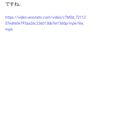
ですね。
https://video.wixstatic.com/video/c7bf0d_72112
57edf604793aa26c236013bb7ef/360p/mp4/file.
mp4