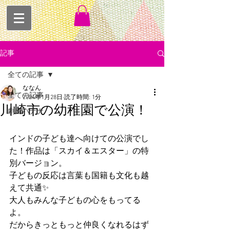
記事
全ての記事
ななん
全ての記事
2024年1月28日
読了時間: 1分
川崎市の幼稚園で公演！
劇団バナナ
インドの子ども達へ向けての公演でし
た！作品は「スカイ＆エスター」の特
別バージョン。
子どもの反応は言葉も国籍も文化も越
えて共通✨
大人もみんな子どもの心をもってる
よ。
だからきっともっと仲良くなれるはず