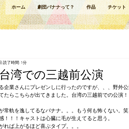
ホーム
劇団バナナって？
作品
チケット
日
読了時間: 1分
台湾での三越前公演
る企業さんにプレゼンしに行ったのですが、、、野外公
てたらこちらが出てきました。台湾の三越前での公演！
が常軌を逸してるなバナナ。。。もう何も怖くない。笑
感！！！キャストは心臓に毛が生えてると思う。
がれば上がるほど喜ぶタイプ。。。