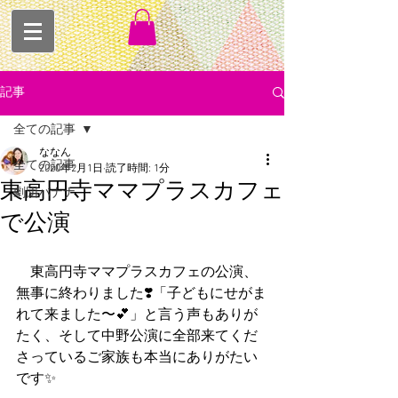
記事
全ての記事
ななん
全ての記事
2020年2月1日
読了時間: 1分
東高円寺ママプラスカフェ
劇団バナナ
で公演
　東高円寺ママプラスカフェの公演、
無事に終わりました❣️「子どもにせがま
れて来ました〜💕」と言う声もありが
たく、そして中野公演に全部来てくだ
さっているご家族も本当にありがたい
です✨