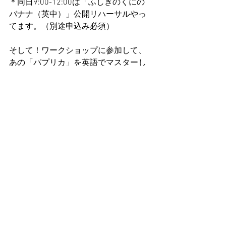
​​＊同日9:00-12:00は「ふしぎのくにの
バナナ（英中）」公開リハーサルやっ
てます。（別途申込み必須）
そして！ワークショップに参加して、
あの「パプリカ」を英語でマスターし
よう❣️
https://m.youtube.com/watch?
v=_HH3O6qgDac
詳細&申し込みはこちらから
https://www.theatrebanana.com/special
-workshop-3