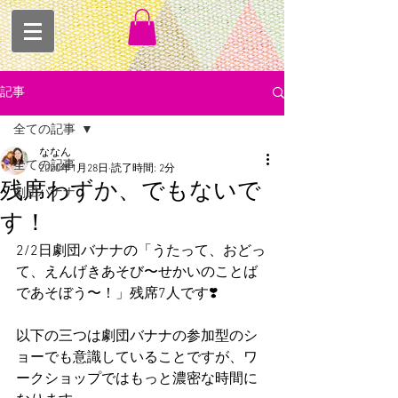
記事
全ての記事
ななん
全ての記事
2020年1月28日
読了時間: 2分
残席わずか、でもないで
劇団バナナ
す！
2/2日劇団バナナの「うたって、おどっ
て、えんげきあそび〜せかいのことば
であそぼう〜！」残席7人です❣️
以下の三つは劇団バナナの参加型のシ
ョーでも意識していることですが、ワ
ークショップではもっと濃密な時間に