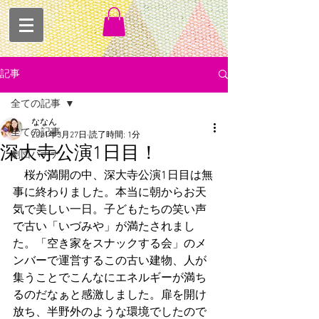
記事
全ての記事
ななん
全ての記事
2021年3月27日
読了時間: 1分
深大寺公演1日目！
劇団バナナ
　桜が満開の中、深大寺公演1日目は無
事に終わりました。本当に朝からお天
気で美しい一日。子どもたちの笑い声
で古い「いづみや」が満たされまし
た。「空き家をスナックする会」のメ
ンバーで運営するこの古い建物、人が
集うことでこんなにエネルギーが満ち
るのだなぁと感激しました。扉を開け
放ち、半野外のような環境でしたので