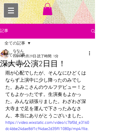
記事
全ての記事
ななん
全ての記事
2021年3月29日
読了時間: 1分
深大寺公演2日目！
劇団バナナ
雨が心配でしたが、そんなにひどくは
ならず上演中に少し降ったのみでし
た。あみこさんのウルフデビュー！と
てもよかったです。生演奏もよかっ
た。みんな頑張りました。わざわざ深
大寺まで足を運んで下さったみなさ
ん、本当にありがとうございました。
https://video.wixstatic.com/video/c7bf0d_e3160
dc4bbe24dae86f1c94dae2d35ff/1080p/mp4/file.