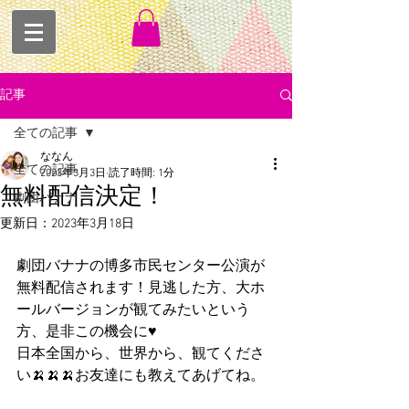
記事
全ての記事
ななん
全ての記事
2023年3月3日
読了時間: 1分
無料配信決定！
劇団バナナ
更新日：
2023年3月18日
劇団バナナの博多市民センター公演が
無料配信されます！見逃した方、大ホ
ールバージョンが観てみたいという
方、是非この機会に♥
日本全国から、世界から、観てくださ
い🍌🍌🍌お友達にも教えてあげてね。