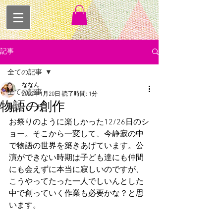
記事
全ての記事
ななん
全ての記事
2022年1月20日
読了時間: 1分
物語の創作
劇団バナナ
お祭りのように楽しかった12/26日のシ
ョー。そこから一変して、今静寂の中
で物語の世界を築きあげています。公
演ができない時期は子ども達にも仲間
にも会えずに本当に寂しいのですが、
こうやってたった一人でしいんとした
中で創っていく作業も必要かな？と思
います。