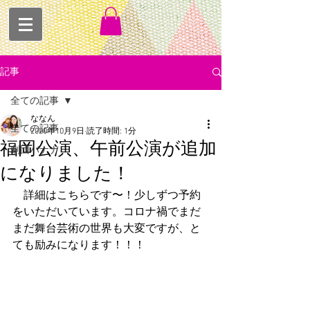
記事
全ての記事
ななん
全ての記事
2020年10月9日
読了時間: 1分
福岡公演、午前公演が追加
劇団バナナ
になりました！
　詳細はこちらです〜！少しずつ予約
をいただいています。コロナ禍でまだ
まだ舞台芸術の世界も大変ですが、と
ても励みになります！！！