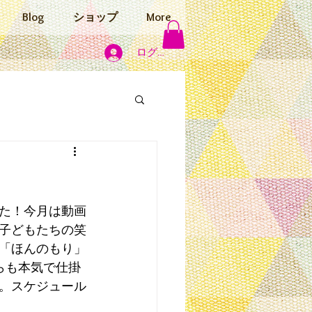
Blog
ショップ
More
ログイン
た！今月は動画
子どもたちの笑
「ほんのもり」
らも本気で仕掛
。スケジュール