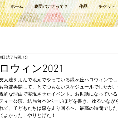
ホーム
劇団バナナって？
作品
チケット
30日
読了時間: 1分
ロウィン2021
友人達をよんで地元でやっている緑ヶ丘ハロウィンでし
も急遽再開して、とてつもないスケジュールでしたが、
親的な理由で実現させたイベント。お世話になっている
ティー公演。結局台本8ページほどを書き、ゆるいなが
れて、子どもたちは森を走り回る〜。最高の時間でした
てよかった！やりとげた！