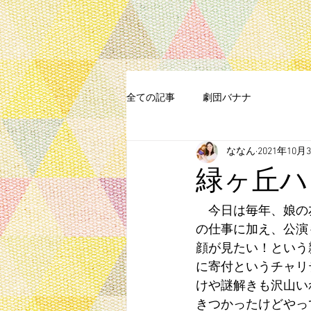
全ての記事
劇団バナナ
ななん
2021年10月
緑ヶ丘ハ
　今日は毎年、娘の
の仕事に加え、公演
顔が見たい！という
に寄付というチャリ
けや謎解きも沢山い
きつかったけどやっ