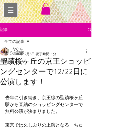
記事
全ての記事
ななん
全ての記事
2024年12月5日
読了時間: 1分
聖蹟桜ヶ丘の京王ショッピ
劇団バナナ
ングセンターで12/22日に
公演します！
去年に引き続き、京王線の聖蹟桜ヶ丘
駅から直結のショッピングセンターで
無料公演が決まりました。
東京では久しぶりの上演となる「ちゅ