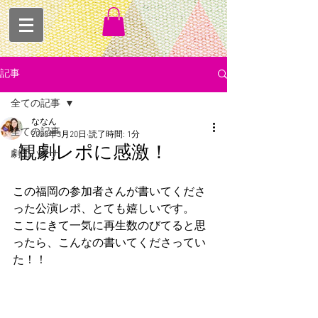
記事
全ての記事
ななん
全ての記事
2023年3月20日
読了時間: 1分
観劇レポに感激！
劇団バナナ
この福岡の参加者さんが書いてくださ
った公演レポ、とても嬉しいです。
ここにきて一気に再生数のびてると思
ったら、こんなの書いてくださってい
た！！