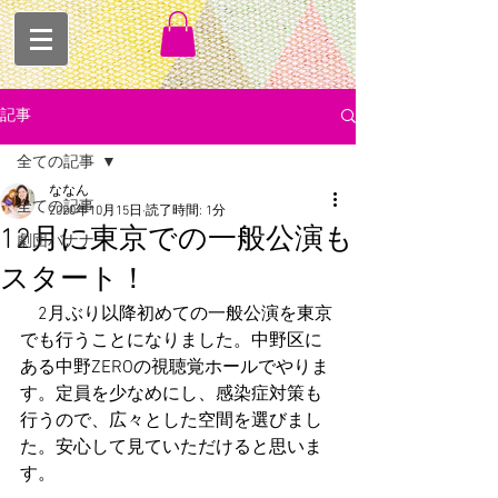
記事
全ての記事
ななん
全ての記事
2020年10月15日
読了時間: 1分
12月に東京での一般公演も
劇団バナナ
スタート！
　2月ぶり以降初めての一般公演を東京
でも行うことになりました。中野区に
ある中野ZEROの視聴覚ホールでやりま
す。定員を少なめにし、感染症対策も
行うので、広々とした空間を選びまし
た。安心して見ていただけると思いま
す。