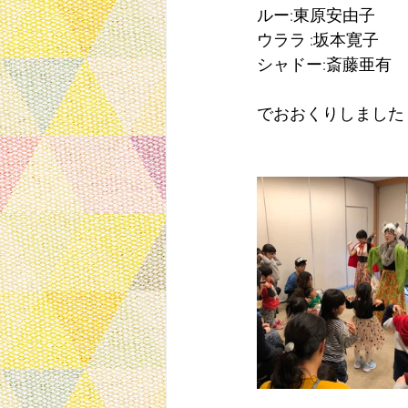
ルー:東原安由子
ウララ :坂本寛子
シャドー:斎藤亜有
でおおくりしました