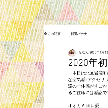
全ての記事
劇団バナナ
ななん
2020年1月1
2020
　本日は北区岩淵町
な空気感‼️アクセサ
達の一体感がすごか
るご住職には感謝です
オオカミ:田口愛