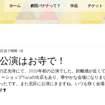
ホーム
劇団バナナって？
作品
チケット
2日
読了時間: 1分
年初公演はお寺で！
の正光寺にて、2020年初の公演でした。距離感が近く
リーショップTiaraの出店もあり、華やかな会場になり
ったです。また北区に公演にきますね。いつも快く会場
❣️