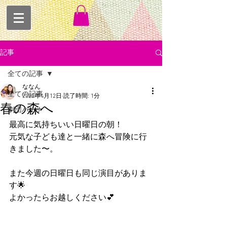
記事
全ての記事
ななん
全ての記事
2022年4月12日
読了時間: 1分
春の森へ
劇団バナナ
最高に気持ちいい日曜日の朝！
元気な子ども達と一緒に森へ冒険に行
きました〜。
また今週の日曜日も同じ演目がありま
す🌟
よかったらお越しください💕