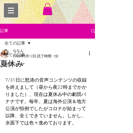
記事
全ての記事
ななん
全ての記事
2022年8月12日
読了時間: 1分
夏休み
劇団バナナ
7/31日に怒涛の音声コンテンツの収録
を終えまして（昼から夜22時までかか
りました）、現在は夏休み中の劇団バ
ナナです。毎年、夏は海外公演＆地方
公演が恒例でしたがコロナが始まって
以降、全くできていません。しかし、
水面下では色々進めております。