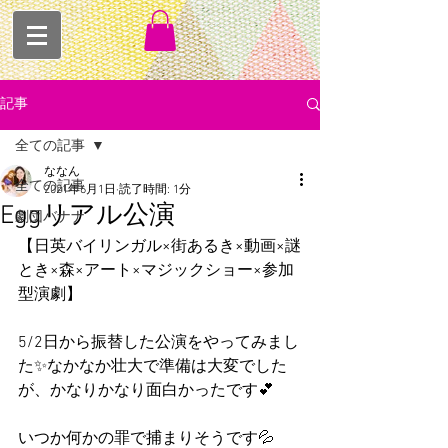
記事
全ての記事
ななん
全ての記事
2021年6月1日
読了時間: 1分
Eggリアル公演
劇団バナナ
【日英バイリンガル×街あるき×動画×謎
とき×森×アート×マジックショー×参加
型演劇】
5/2日から振替した公演をやってみまし
た✨なかなか壮大で準備は大変でした
が、かなりかなり面白かったです💕
いつか何かの罪で捕まりそうです💦　