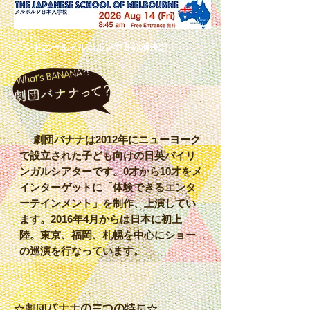
​シドニー＆メルボルンで６公演決定！
劇団バナナは2012年にニューヨーク
で設立された子ども向けの日英バイリ
ンガルシアターです。0才から10才をメ
インターゲットに「体験できるエンタ
ーテインメント」を制作、上演してい
ます。2016年4月からは日本に初上
陸。東京、福岡、札幌を中心にショー
の巡演を行なっています。
☆劇団バナナの三つの特長☆