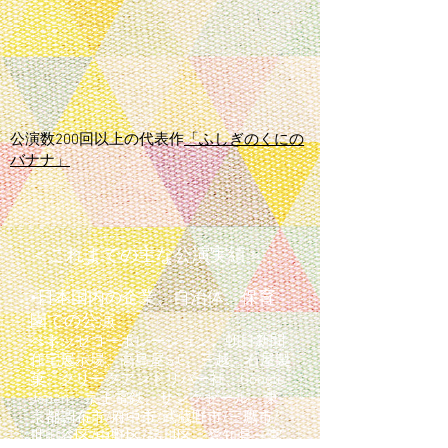
​公演数200回以上の代表作
「ふしぎのくにの
バナナ」
​＜これまでの主な公演実績＞
•日本国内の企業、自治体、保育
園での公演
ベネッセコーポレーション、朝日新聞
住宅展示場、高島屋S.C、三越、石屋製
菓、クリークアンドリバー社、Google
Japan、京王電鉄、サンクゼール、東
京都調布市/府中市/武蔵野市/三鷹市/
世田谷区/中野区/品川区、愛知県一宮