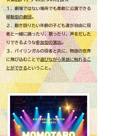
１、劇場ではない場所でも柔軟に公演できる
移動型の劇団
。
２、動き回りたい年齢の子ども達が自由に役
者と一緒に踊ったり、歌ったり、声をだした
りできるような
参加型の演出
。
３、バイリンガルの役者と共に、物語の世界
に飛び込むことで
遊びながら英語に触れるこ
とができる
ということ。