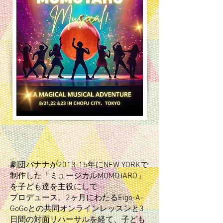
劇団バナナが2013-15年にNEW YORKで
制作した「ミュージカルMOMOTARO」
を子ども達を主役にして
​プロデュース。2ヶ月にわたるEigo-A-
GoGoとの共同オンラインレッスンと3
日間の対面リハーサルを経て、子ども