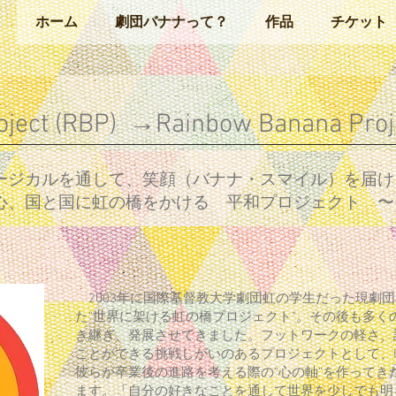
ホーム
劇団バナナって？
作品
チケット
roject (RBP) →Rainbow Banana Proj
ージカルを通して、笑顔（バナナ・スマイル）を届け
国と国に虹の橋をかける 平和プロジェクト 〜
2003年に国際基督教大学劇団虹の学生だった現劇
た”世界に架ける虹の橋プロジェクト”。その後も多く
き継ぎ、発展させてきました。フットワークの軽さ、
ことができる挑戦しがいのあるプロジェクトとして、I
彼らが卒業後の進路を考える際の”心の軸”を作ってき
ます。「自分の好きなことを通して世界を少しでも明