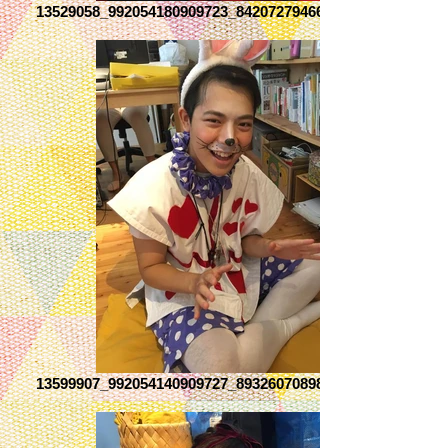
13529058_992054180909723_8420727946605644333_n
13599907_992054140909727_8932607089857803336_n