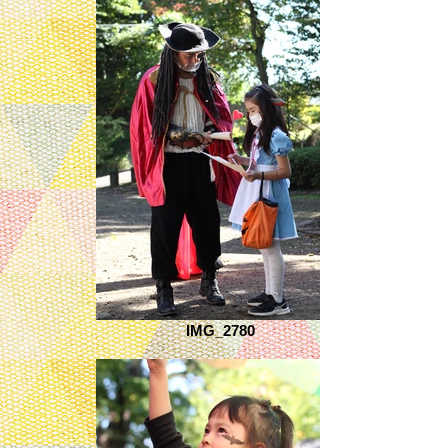
IMG_2780