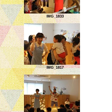
IMG_1833
IMG_1817