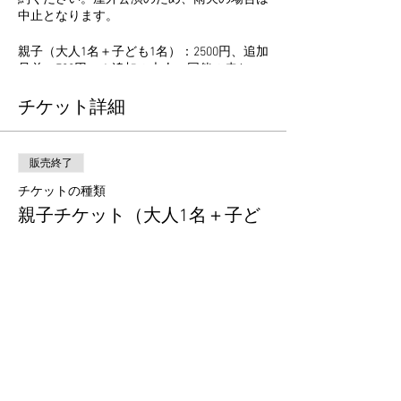
中止となります。
親子（大人1名＋子ども1名）：2500円、追加
兄弟：700円 ＊追加の大人、同伴の赤ちゃ
んは無料です。
チケット詳細
販売終了
チケットの種類
親子チケット（大人1名＋子ど
も1名）
価格
￥2,500
+チケット手数料￥63
販売終了