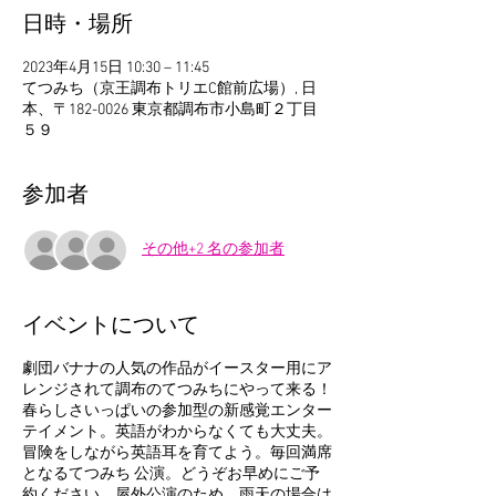
日時・場所
2023年4月15日 10:30 – 11:45
てつみち（京王調布トリエC館前広場）, 日
本、〒182-0026 東京都調布市小島町２丁目
５９
参加者
その他+2 名の参加者
イベントについて
劇団バナナの人気の作品がイースター用にア
レンジされて調布のてつみちにやって来る！
春らしさいっぱいの参加型の新感覚エンター
テイメント。英語がわからなくても大丈夫。
冒険をしながら英語耳を育てよう。毎回満席
となるてつみち 公演。どうぞお早めにご予
約ください。屋外公演のため、雨天の場合は