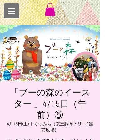
「ブーの森のイース
ター 」4/15日（午
前）⑤
4月15日(土)
  |  
てつみち（京王調布トリエC館
前広場）