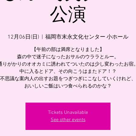
公演
12月06日(日)
  |  
福岡市末永文化センター 小ホール
【午前の部は満席となりました】
森の中で迷子になったおサルのウララとルー。
通りがかりのオオカミに誘われてついたのは少し変わったお宿
中に入るとドア、その向こうはまたドア！？
不思議な案内人の出すお題をつぎつぎにこなしていくけれど、
おいしいご飯はいつ食べられるのかな？
Tickets Unavailable
See other events