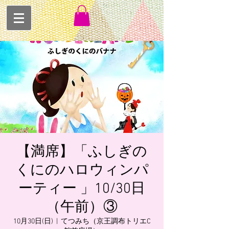
【満席】「ふしぎの
くにのハロウィンパ
ーティー 」10/30日
（午前）③
10月30日(日)
  |  
てつみち（京王調布トリエC