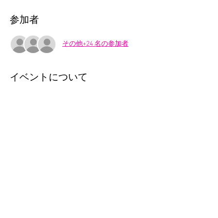
参加者
その他+24 名の参加者
イベントについて
劇団バナナの人気のハロウィン演目が調布
へ！「ふしぎの国のアリス」のお話をモチー
フにした参加型の新感覚エンターテイメン
ト。英語がわからなくても大丈夫。冒険をし
ながら英語耳を育てよう。
親子（大人1名＋子ども1名）：2000円、追加
兄弟：700円　＊追加の大人、同伴の赤ちゃ
んは無料です。