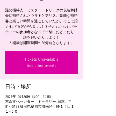
ー
謎の招待人、ミスター・トリックの仮装舞踏
会に招待されたウサギとアリス。豪華な招待
客と楽しい時間を過ごしていたが、そこに招
かれざる客が登場し…！？子どもたちもパー
ティーの参加者となって一緒におどったり、
謎を解いたりしよう！
＊開場は開演時間の30分前となります。
Tickets Unavailable
See other events
日時・場所
2021年10月30日 14:00 – 14:50
末永文化センター ギャラリー, 日本、〒
814-0133 福岡県福岡市城南区七隈１丁目１
１−５０