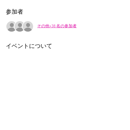
参加者
その他+38 名の参加者
イベントについて
コロナ対策をした上での公演再開となりま
す。今までたくさん我慢してきた子ども達に
最高に楽しいハロウィンを！ぜひ仮装してお
集まりください。公演は日英バイリンガル。
じっとしてなくても声を出しても大丈夫。お
客様も舞踏会の参加者なのでお席は設けず、
立ち見となりますこと、ご了承ください。大
人1500円、子ども700円（お菓子付き）、0歳
児無料。