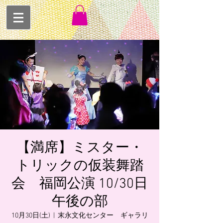
【満席】ミスター・
トリックの仮装舞踏
会 福岡公演 10/30日
午後の部
10月30日(土)
  |  
末永文化センター ギャラリ