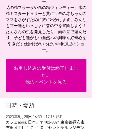
ー。
花の精フラーラや風の精ウィンディー、木の
精ミスタートゥリーと共にクモの赤ちゃんの
ママをさがすために旅に出かけます。みんな
もブー達といっしょに森の中を冒険しよう！
たくさんの虫を発見したり、雨の音で遊んだ
り、子ども達がもつ自然への興味や好奇心を
引きだす仕掛けがいっぱいの参加型のショ
ー。
お申し込みの受付は終了しまし
た。
他のイベントを見る
日時・場所
2023年5月28日 16:30 – 17:15 JST
カフェaona, 日本、〒182-0024 東京都調布市
布田４丁目１７−１０（セントラルレジデン