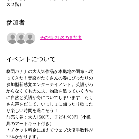
ス２階）
参加者
その他+21 名の参加者
イベントについて
劇団バナナの大人気作品が本拠地の調布へ戻
ってきた！音楽がたくさんの春にぴったりの
参加型新感覚エンターテイメント。英語がわ
からなくても大丈夫。物語を追っていくうち
に自然と英語が身についてしまいます。たく
さん声をだして、いっしょに踊ったり歌った
り楽しい時間を過ごそう！
前売り券：大人1500円、子ども900円（小道
具のアートキット付き）
＊チケット料金に加えてウェブ決済手数料が
2.5%かかります。