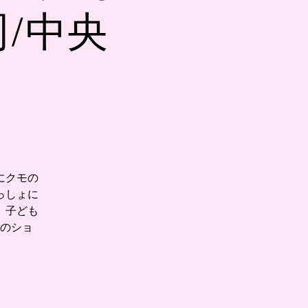
/中央
にクモの
っしょに
、子ども
のショ