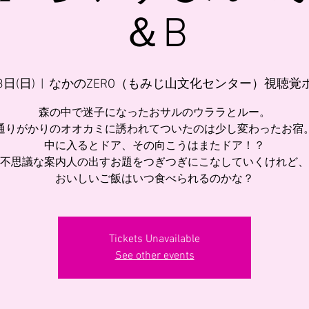
＆B
3日(日)
  |  
なかのZERO（もみじ山文化センター）視聴覚
森の中で迷子になったおサルのウララとルー。
通りがかりのオオカミに誘われてついたのは少し変わったお宿
中に入るとドア、その向こうはまたドア！？
不思議な案内人の出すお題をつぎつぎにこなしていくけれど、
おいしいご飯はいつ食べられるのかな？
Tickets Unavailable
See other events